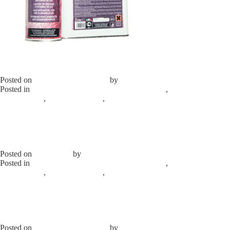
Масло для кондиционеров PAG 46 (1 л)
ERRECOM OL6001.K.P2
Posted on
10.02.2025
10.02.2025
by
elprom
Posted in
Запасные части к автокондиционерам
,
Химические
компоненты
,
Запасные части
,
Масла для
автокондиционеров
Leave a Comment
on Масло для
кондиционеров PAG 46 (1 л) ERRECOM OL6001.K.P2
Масло Errecom OL6003.K.P2 для
автокондиционеров PAG-100
Posted on
10.02.2025
by
elprom
Posted in
Запасные части к автокондиционерам
,
Химические
компоненты
,
Запасные части
,
Масла для
автокондиционеров
Leave a Comment
on Масло Errecom
OL6003.K.P2 для автокондиционеров PAG-100
Масла POE 100 для кондиционеров с
фреоном R134a / R1234YF OL6033.Q.P2
Posted on
10.02.2025
10.02.2025
by
elprom