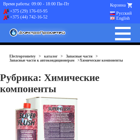
Время работы: 09:00 - 18:00 Пн-Пт
Корзина
+375 (29) 176-03-95
Русский
+375 (44) 742-16-52
English
Electroprometey
>
каталог
>
Запасные части
>
Запасные части к автокондиционерам
>
Химические компоненты
Рубрика:
Химические
компоненты