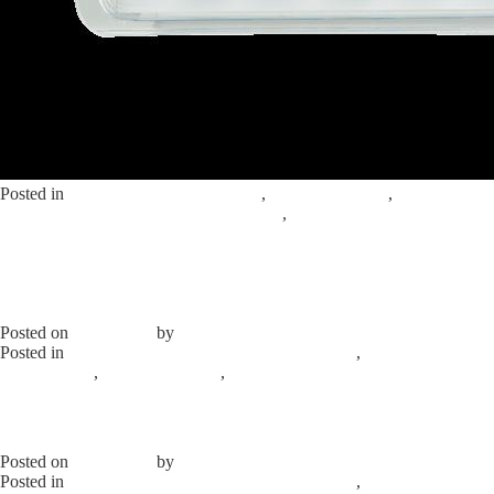
Posted in
Химические компоненты
,
Запасные части
,
Запасные
части к холодильному оборудованию
,
Желтый
ультрафиолетовый детектор протечек
Leave a Comment
on
Желтый ультрафиолетовый краситель артикул TR1058.А6.Р1
Желтый ультрафиолетовый детектор
протечек, Флаконы с дозатором
Posted on
15.09.2020
by
admin
Posted in
Запасные части к автокондиционерам
,
Химические
компоненты
,
Запасные части
,
Желтый ультрафиолетовый
детектор протечек
Leave a Comment
on Желтый
ультрафиолетовый детектор протечек, Флаконы с дозатором
COOL-SHOT Сменные картриджи
Posted on
15.09.2020
by
admin
Posted in
Запасные части к автокондиционерам
,
Химические