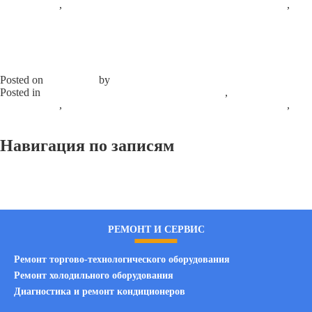
компоненты
,
Усилитель производительности кондиционера
,
Запасные части
Leave a Comment
on COOL-SHOT Сменные
картриджи
COOL-SHOT Аэрозольный баллон NO-
GAS с гибким адаптером
Posted on
15.09.2020
by
admin
Posted in
Запасные части к автокондиционерам
,
Химические
компоненты
,
Усилитель производительности кондиционера
,
Запасные части
Leave a Comment
on COOL-SHOT Аэрозольный
баллон NO-GAS с гибким адаптером
Навигация по записям
Предыдущие записи
РЕМОНТ И СЕРВИС
Ремонт торгово-технологического оборудования
Ремонт холодильного оборудования
Диагностика и ремонт кондиционеров