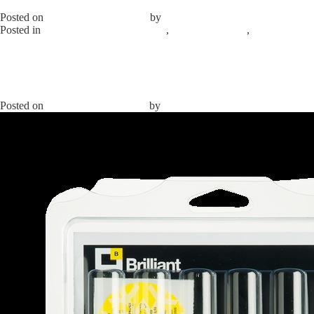
артикул TR 1059.К5
Posted on
10.02.2025
10.02.2025
by
elprom
Posted in
Химические компоненты
,
Запасные части
,
Зеленый
ультрафиолетовый детектор протечек
Leave a Comment
on
Зеленый ультрафиолетовый краситель артикул TR 1059.К5
Желтый ультрафиолетовый краситель
артикул TR1058.А6.Р1
Posted on
27.04.2021
10.02.2025
by
elprom