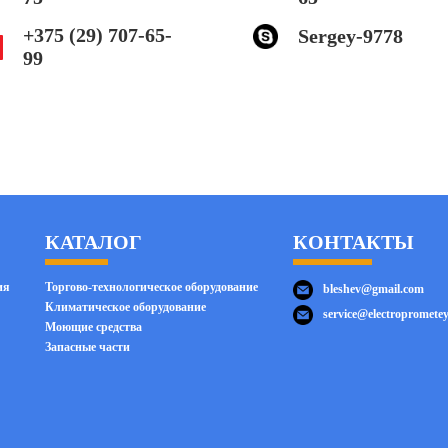
+375 (29) 707-65-
Sergey-9778
99
КАТАЛОГ
КОНТАКТЫ
ия
Торгово-технологическое оборудование
bleshev@gmail.com
Климатическое оборудование
service@electroprometey
Моющие средства
Запасные части