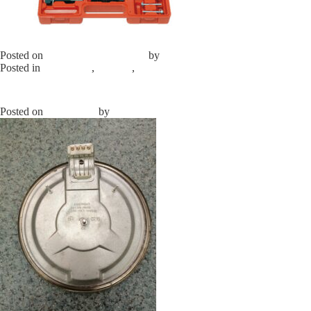
КОНФОРКА КРУГЛАЯ ЭКЧ-180-1,5/220
Posted on
04.08.2025
04.08.2025
by
elprom
Posted in
Конфорки
,
каталог
,
Продажа б/у оборудования
Leave a
Comment
on КОНФОРКА КРУГЛАЯ ЭКЧ-180-1,5/220
КОНФОРКА КРУГЛАЯ ЭКЧ-220-2,0/220
Posted on
04.08.2025
by
elprom