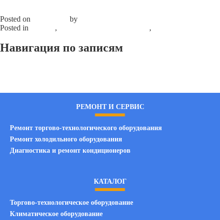
ТЭН-40А13/2,0J220-50Г-01
Posted on
29.07.2025
by
elprom
Posted in
каталог
,
Продажа б/у оборудования
,
Нагреватели,
ТЭНы
Leave a Comment
on ТЭН-40А13/2,0J220-50Г-01
Навигация по записям
Предыдущие записи
РЕМОНТ И СЕРВИС
Ремонт торгово-технологического оборудования
Ремонт холодильного оборудования
Диагностика и ремонт кондиционеров
КАТАЛОГ
Торгово-технологическое оборудование
Климатическое оборудование