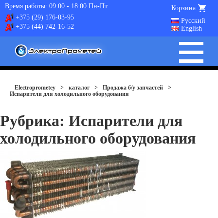
Время работы: 09:00 - 18:00 Пн-Пт
Корзина
+375 (29) 176-03-95
Русский
+375 (44) 742-16-52
English
Electroprometey
>
каталог
>
Продажа б/у запчастей
>
Испарители для холодильного оборудования
Рубрика:
Испарители для
холодильного оборудования