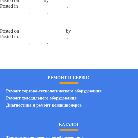
Posted on
13.08.2024
by
elprom
Posted in
Продажа б/у запчастей
,
Испарители для холодильного
оборудования
,
каталог
,
Продажа б/у оборудования
Leave a
Comment
on Испаритель №2
Испаритель №1
Posted on
13.08.2024
13.08.2024
by
elprom
Posted in
Продажа б/у запчастей
,
Испарители для холодильного
оборудования
,
каталог
,
Продажа б/у оборудования
Leave a
Comment
on Испаритель №1
РЕМОНТ И СЕРВИС
Ремонт торгово-технологического оборудования
Ремонт холодильного оборудования
Диагностика и ремонт кондиционеров
КАТАЛОГ
Торгово-технологическое оборудование