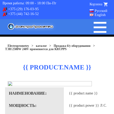
Время работы: 09:00 - 18:00 Пн-Пт
Корзина
+375 (29) 176-03-95
Русский
+375 (44) 742-16-52
English
Electroprometey
>
каталог
>
Продажа б/у оборудования
>
ТЭН 2500W 240V применяется для KRUPPS
{{ PRODUCT.NAME }}
НАИМЕНОВАНИЕ:
{{ product.name }}
МОЩНОСТЬ:
{{ product.power }} Л.С.